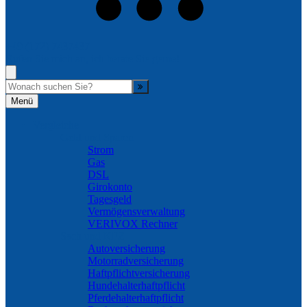
+49 (172) 7437437
Rufen Sie mich an, ich berate Sie gerne!
Suche
Menü
Vergleiche
Geld und Sparen
Strom
Gas
DSL
Girokonto
Tagesgeld
Vermögensverwaltung
VERIVOX Rechner
Sach und KFZ
Autoversicherung
Motorradversicherung
Haftpflichtversicherung
Hundehalterhaftpflicht
Pferdehalterhaftpflicht