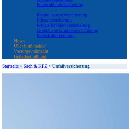
Feuerrohbauversicherung
Pflege & Krankheit
Krankenzusatzversicherung
Pflegeversicherung
Private Krankenversicherung
Gesetzliche Krankenversicherung
Krebsfrüherkennung
News
Über bimi makler
Vorsorgevollmacht
Bedarfsermittlung
Startseite
>
Sach & KFZ
>
Unfallversicherung