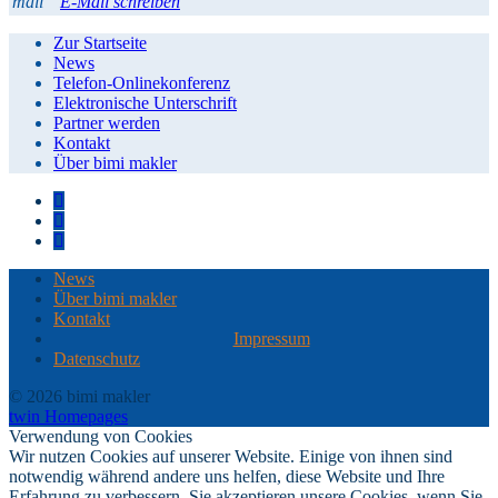
mail
E-Mail schreiben
Zur Startseite
News
Telefon-Onlinekonferenz
Elektronische Unterschrift
Partner werden
Kontakt
Über bimi makler
News
Über bimi makler
Kontakt
Impressum
Datenschutz
© 2026 bimi makler
twin Homepages
Verwendung von Cookies
Wir nutzen Cookies auf unserer Website. Einige von ihnen sind
notwendig während andere uns helfen, diese Website und Ihre
Erfahrung zu verbessern. Sie akzeptieren unsere Cookies, wenn Sie