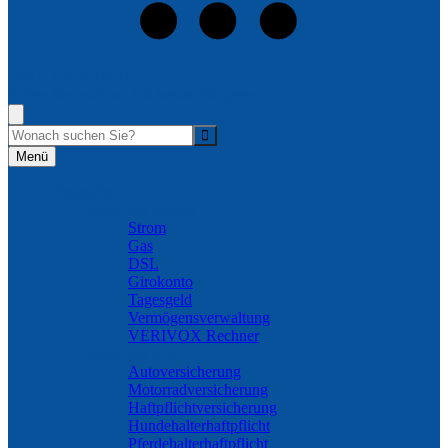
+49 (172) 7437437
Rufen Sie mich an, ich berate Sie gerne!
Suche
Menü
Vergleiche
Geld und Sparen
Strom
Gas
DSL
Girokonto
Tagesgeld
Vermögensverwaltung
VERIVOX Rechner
Sach und KFZ
Autoversicherung
Motorradversicherung
Haftpflichtversicherung
Hundehalterhaftpflicht
Pferdehalterhaftpflicht