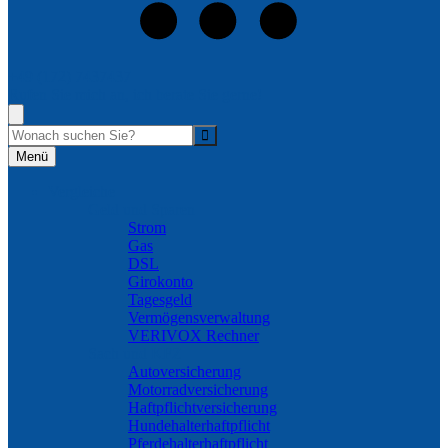
+49 (172) 7437437
Rufen Sie mich an, ich berate Sie gerne!
Suche
Menü
Vergleiche
Geld und Sparen
Strom
Gas
DSL
Girokonto
Tagesgeld
Vermögensverwaltung
VERIVOX Rechner
Sach und KFZ
Autoversicherung
Motorradversicherung
Haftpflichtversicherung
Hundehalterhaftpflicht
Pferdehalterhaftpflicht