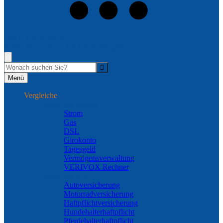
+49 (172) 7437437
Rufen Sie mich an, ich berate Sie gerne!
Suche
Menü
Vergleiche
Geld und Sparen
Strom
Gas
DSL
Girokonto
Tagesgeld
Vermögensverwaltung
VERIVOX Rechner
Sach und KFZ
Autoversicherung
Motorradversicherung
Haftpflichtversicherung
Hundehalterhaftpflicht
Pferdehalterhaftpflicht