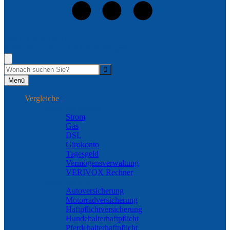
+49 (172) 7437437
Rufen Sie mich an, ich berate Sie gerne!
Suche
Menü
Vergleiche
Geld und Sparen
Strom
Gas
DSL
Girokonto
Tagesgeld
Vermögensverwaltung
VERIVOX Rechner
Sach und KFZ
Autoversicherung
Motorradversicherung
Haftpflichtversicherung
Hundehalterhaftpflicht
Pferdehalterhaftpflicht