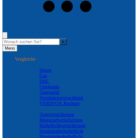
+49 (172) 7437437
Rufen Sie mich an, ich berate Sie gerne!
Suche
Menü
Vergleiche
Geld und Sparen
Strom
Gas
DSL
Girokonto
Tagesgeld
Vermögensverwaltung
VERIVOX Rechner
Sach und KFZ
Autoversicherung
Motorradversicherung
Haftpflichtversicherung
Hundehalterhaftpflicht
Pferdehalterhaftpflicht