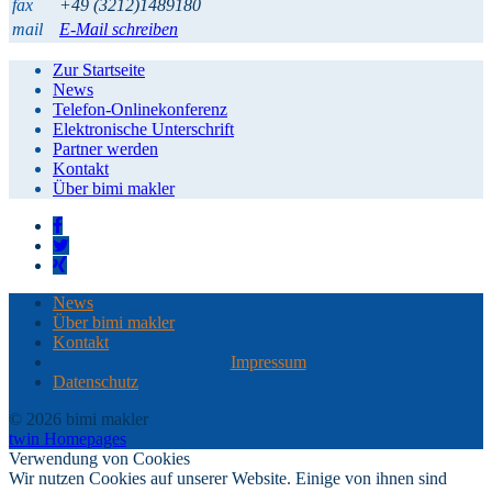
fax
+49 (3212)1489180
mail
E-Mail schreiben
Zur Startseite
News
Telefon-Onlinekonferenz
Elektronische Unterschrift
Partner werden
Kontakt
Über bimi makler
News
Über bimi makler
Kontakt
Impressum
Datenschutz
© 2026 bimi makler
twin Homepages
Verwendung von Cookies
Wir nutzen Cookies auf unserer Website. Einige von ihnen sind