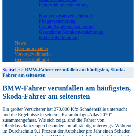
Feuerrohbauversicherung
Pflege & Krankheit
Krankenzusatzversicherung
Pflegeversicherung
Private Krankenversicherung
Gesetzliche Krankenversicherung
Krebsfrüherkennung
News
Über bimi makler
Vorsorgevollmacht
Bedarfsermittlung
Startseite
>
BMW-Fahrer verunfallen am häufigsten, Skoda-
Fahrer am seltensten
BMW-Fahrer verunfallen am häufigsten,
Skoda-Fahrer am seltensten
Ein großer Versicherer hat 270.000 Kfz-Schadensfälle untersucht
und die Ergebnisse in seinem „Karambolage-Atlas 2020“
zusammengefasst. Wie sich zeigt, sind die Fahrer von
Oberklassefahrzeugen besonders unfallträchtig unterwegs: Während
im Durchschnitt 9,1 Prozent der Autohalter pro Jahr einen Schaden