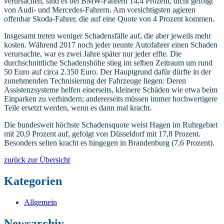
verursachen, sind es bei BMW-Fahrern 14,4 Prozent, dicht gefolgt
von Audi- und Mercedes-Fahrern. Am vorsichtigsten agieren
offenbar Skoda-Fahrer, die auf eine Quote von 4 Prozent kommen.
Insgesamt treten weniger Schadensfälle auf, die aber jeweils mehr
kosten. Während 2017 noch jeder neunte Autofahrer einen Schaden
verursachte, war es zwei Jahre später nur jeder elfte. Die
durchschnittliche Schadenshöhe stieg im selben Zeitraum um rund
50 Euro auf circa 2.350 Euro. Der Hauptgrund dafür dürfte in der
zunehmenden Technisierung der Fahrzeuge liegen: Deren
Assistenzsysteme helfen einerseits, kleinere Schäden wie etwa beim
Einparken zu verhindern; andererseits müssen immer hochwertigere
Teile ersetzt werden, wenn es dann mal kracht.
Die bundesweit höchste Schadensquote weist Hagen im Ruhrgebiet
mit 20,9 Prozent auf, gefolgt von Düsseldorf mit 17,8 Prozent.
Besonders selten kracht es hingegen in Brandenburg (7,6 Prozent).
zurück zur Übersicht
Kategorien
Allgemein
Newsarchiv