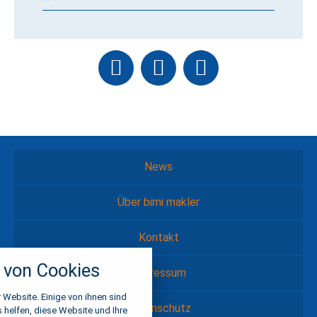
News
Über bimi makler
Kontakt
nstellungen
von Cookies
über alle verwendeten Cookies und
Impressum
chkeit folgende Kategorien zu
r zu blockieren.
 Website. Einige von ihnen sind
Datenschutz
helfen, diese Website und Ihre