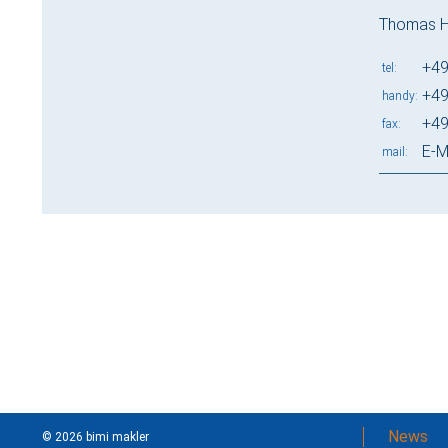
Thomas 
+49
tel
+49
handy
+49
fax
E-M
mail
News
© 2026 bimi makler