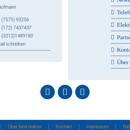
Hofmann
Telef
 (7575) 93256
Elekt
 (172) 7437437
 (3212)1489180
Partn
ail schreiben
Kont
Über
Über bimi makler
Kontakt
Impressum
Dat