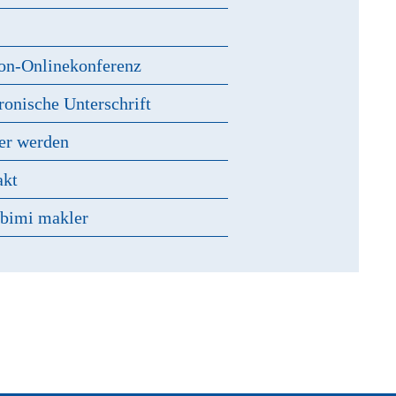
s
on-Onlinekonferenz
ronische Unterschrift
er werden
akt
 bimi makler