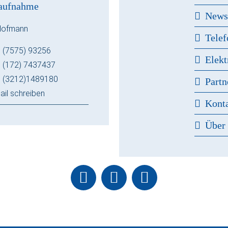
aufnahme
New
Hofmann
Telef
 (7575) 93256
Elekt
 (172) 7437437
 (3212)1489180
Partn
ail schreiben
Kont
Über