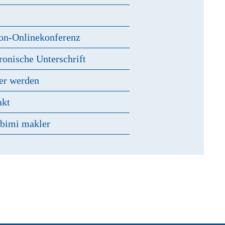
s
on-Onlinekonferenz
ronische Unterschrift
er werden
akt
 bimi makler