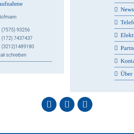
aufnahme
New
Hofmann
Telef
 (7575) 93256
Elekt
 (172) 7437437
 (3212)1489180
Partn
ail schreiben
Kont
Über