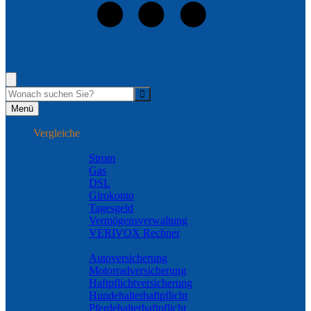
+49 (172) 7437437
Rufen Sie mich an, ich berate Sie gerne!
Suche
Menü
Vergleiche
Geld und Sparen
Strom
Gas
DSL
Girokonto
Tagesgeld
Vermögensverwaltung
VERIVOX Rechner
Sach und KFZ
Autoversicherung
Motorradversicherung
Haftpflichtversicherung
Hundehalterhaftpflicht
Pferdehalterhaftpflicht