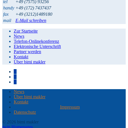
tel
+49 (7575) 93256
handy
+49 (172) 7437437
fax
+49 (3212)1489180
mail
E-Mail schreiben
Zur Startseite
News
Telefon-Onlinekonferenz
Elektronische Unterschrift
Partner werden
Kontakt
Über bimi makler
News
Über bimi makler
Kontakt
Impressum
Datenschutz
© 2026 bimi makler
twin Homepages