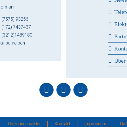
Hofmann
Telef
 (7575) 93256
Elekt
 (172) 7437437
 (3212)1489180
Partn
ail schreiben
Kont
Über
Über bimi makler
Kontakt
Impressum
Dat