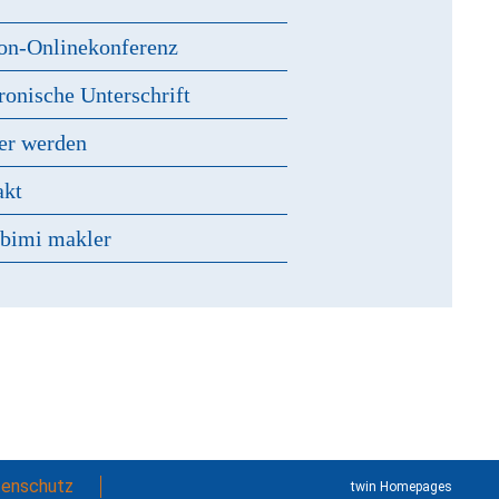
on-Onlinekonferenz
ronische Unterschrift
er werden
akt
 bimi makler
enschutz
twin Homepages