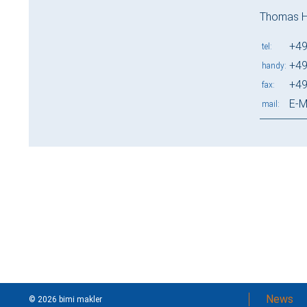
Thomas 
+49
tel
+49
handy
+49
fax
E-M
mail
News
© 2026 bimi makler