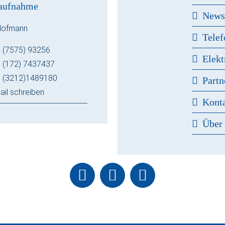
aufnahme
New
Hofmann
Telef
 (7575) 93256
Elekt
 (172) 7437437
 (3212)1489180
Partn
ail schreiben
Kont
Über