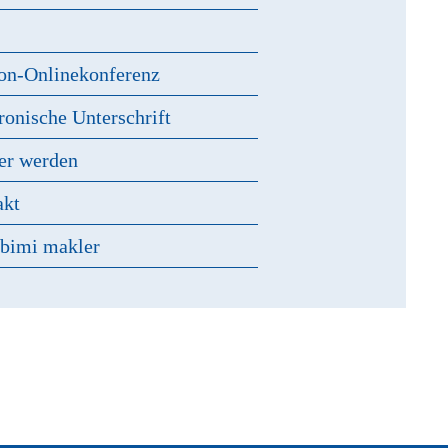
s
on-Onlinekonferenz
ronische Unterschrift
er werden
akt
 bimi makler