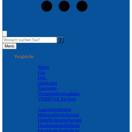
+49 (172) 7437437
Rufen Sie mich an, ich berate Sie gerne!
Suche
Menü
Vergleiche
Geld und Sparen
Strom
Gas
DSL
Girokonto
Tagesgeld
Vermögensverwaltung
VERIVOX Rechner
Sach und KFZ
Autoversicherung
Motorradversicherung
Haftpflichtversicherung
Hundehalterhaftpflicht
Pferdehalterhaftpflicht