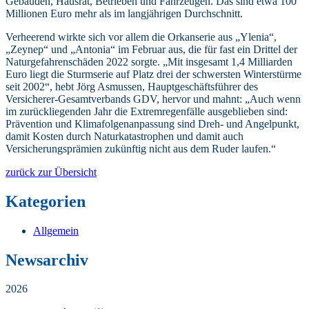
Gebäuden, Hausrat, Betrieben und Fahrzeugen. Das sind etwa 100
Millionen Euro mehr als im langjährigen Durchschnitt.
Verheerend wirkte sich vor allem die Orkanserie aus „Ylenia“,
„Zeynep“ und „Antonia“ im Februar aus, die für fast ein Drittel der
Naturgefahrenschäden 2022 sorgte. „Mit insgesamt 1,4 Milliarden
Euro liegt die Sturmserie auf Platz drei der schwersten Winterstürme
seit 2002“, hebt Jörg Asmussen, Hauptgeschäftsführer des
Versicherer-Gesamtverbands GDV, hervor und mahnt: „Auch wenn
im zurückliegenden Jahr die Extremregenfälle ausgeblieben sind:
Prävention und Klimafolgenanpassung sind Dreh- und Angelpunkt,
damit Kosten durch Naturkatastrophen und damit auch
Versicherungsprämien zukünftig nicht aus dem Ruder laufen.“
zurück zur Übersicht
Kategorien
Allgemein
Newsarchiv
2026