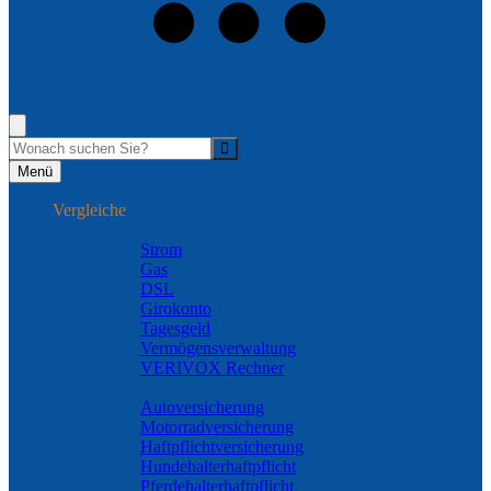
+49 (172) 7437437
Rufen Sie mich an, ich berate Sie gerne!
Suche
Menü
Vergleiche
Geld und Sparen
Strom
Gas
DSL
Girokonto
Tagesgeld
Vermögensverwaltung
VERIVOX Rechner
Sach und KFZ
Autoversicherung
Motorradversicherung
Haftpflichtversicherung
Hundehalterhaftpflicht
Pferdehalterhaftpflicht