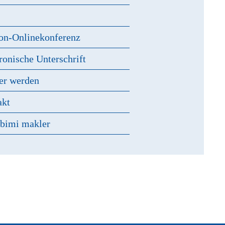
s
on-Onlinekonferenz
ronische Unterschrift
er werden
akt
 bimi makler