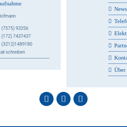
aufnahme
New
Hofmann
Telef
 (7575) 93256
Elekt
 (172) 7437437
 (3212)1489180
Partn
ail schreiben
Kont
Über