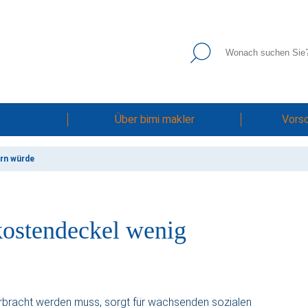
Über bimi makler
Vors
rn würde
kostendeckel wenig
n erbracht werden muss, sorgt für wachsenden sozialen