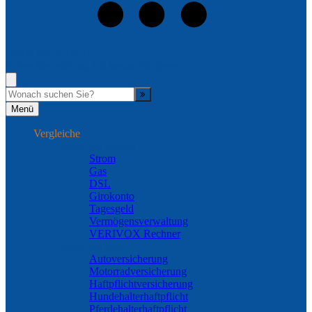
+49 (172) 7437437
Rufen Sie mich an, ich berate Sie gerne!
Suche
Menü
Vergleiche
Geld und Sparen
Strom
Gas
DSL
Girokonto
Tagesgeld
Vermögensverwaltung
VERIVOX Rechner
Sach und KFZ
Autoversicherung
Motorradversicherung
Haftpflichtversicherung
Hundehalterhaftpflicht
Pferdehalterhaftpflicht