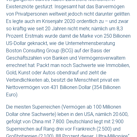
Existenznöte gestürzt. Insgesamt hat das Barvermögen
von Privatpersonen weltweit jedoch nicht darunter gelitten.
Es legte auch im Krisenjahr 2020 ordentlich zu – und zwar
so kräftig wie seit 20 Jahren nicht mehr, nämlich um 8,3
Prozent. Erstmals wurde damit die Marke von 250 Billionen
US-Dollar geknackt, wie die Unternehmensberatung
Boston Consulting Group (BCG) auf der Basis der
Geschäftszahlen von Banken und Vermögensverwaltern
errechnet hat. Packt man noch Sachwerte wie Immobilien,
Gold, Kunst oder Autos obendrauf und zieht die
Verbindlichkeiten ab, besitzt die Menschheit privat ein
Nettovermögen von 431 Billionen Dollar (354 Billionen
Euro).
Die meisten Superreichen (Vermögen ab 100 Millionen
Dollar ohne Sachwerte) leben in den USA, nämlich 20.600,
gefolgt von China mit 7.800. Deutschland liegt mit 2.900
Superreichen auf Rang drei vor Frankreich (2.500) und
Großbritannien (2.100). 88 Prozent dieser „Ultra-Millionäre“